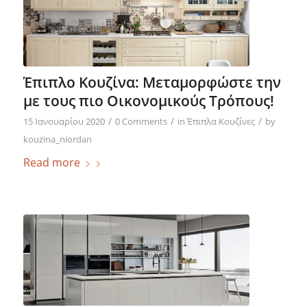
Έπιπλο Κουζίνα: Μεταμορφώστε την
με τους πιο Οικονομικούς Τρόπους!
/
/
/
15 Ιανουαρίου 2020
0 Comments
in
Έπιπλα Κουζίνες
by
kouzina_niordan
Read more