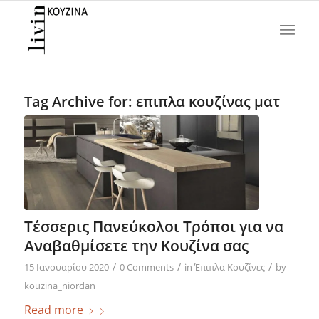
Tag Archive for:
επιπλα κουζίνας ματ
Τέσσερις Πανεύκολοι Τρόποι για να
Αναβαθμίσετε την Κουζίνα σας
/
/
/
15 Ιανουαρίου 2020
0 Comments
in
Έπιπλα Κουζίνες
by
kouzina_niordan
Read more