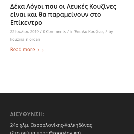
Δέκα Λόγοι που οι Λευκές Κουζίνες
είναι και θα παραμείνουν στο
Επίκεντρο
/
/
/
22 Ιουλίου 2019
0 Comments
in
Έπιπλα Κουζίνες
by
kouzina_niordan
Read more
ΔΙΕΥΘΥΝΣΗ:
24ο χλμ. Θεσσαλονίκης-Χαλκηδόνας
(Στο ρεύμα προς Θεσσαλονίκη)