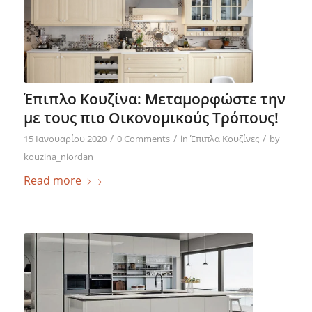
Έπιπλο Κουζίνα: Μεταμορφώστε την
με τους πιο Οικονομικούς Τρόπους!
/
/
/
15 Ιανουαρίου 2020
0 Comments
in
Έπιπλα Κουζίνες
by
kouzina_niordan
Read more