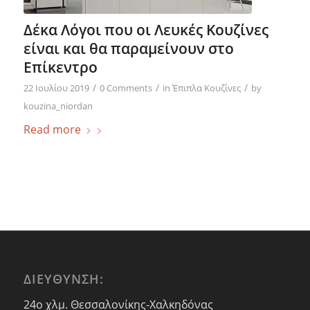
Δέκα Λόγοι που οι Λευκές Κουζίνες
είναι και θα παραμείνουν στο
Επίκεντρο
/
/
/
22 Ιουλίου 2019
0 Comments
in
Έπιπλα Κουζίνες
by
kouzina_niordan
Read more
ΔΙΕΥΘΥΝΣΗ:
24ο χλμ. Θεσσαλονίκης-Χαλκηδόνας