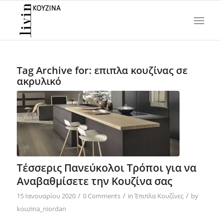
Tag Archive for:
επιπλα κουζίνας σε
ακρυλικό
Τέσσερις Πανεύκολοι Τρόποι για να
Αναβαθμίσετε την Κουζίνα σας
/
/
/
15 Ιανουαρίου 2020
0 Comments
in
Έπιπλα Κουζίνες
by
kouzina_niordan