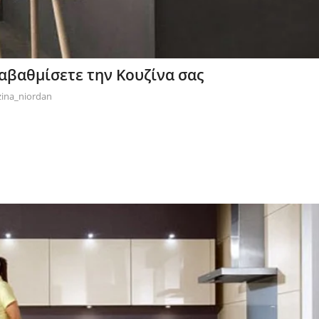
αβαθμίσετε την Κουζίνα σας
ina_niordan