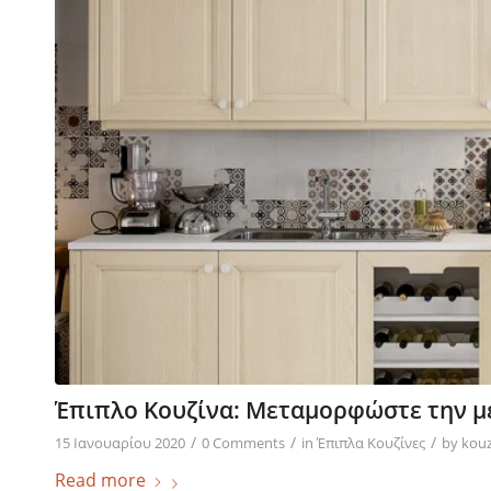
Έπιπλο Κουζίνα: Μεταμορφώστε την με
/
/
/
15 Ιανουαρίου 2020
0 Comments
in
Έπιπλα Κουζίνες
by
kouz
Read more