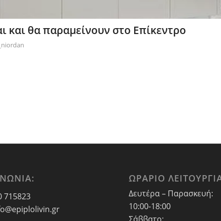
ναι και θα παραμείνουν στο Επίκεντρο
_niordan
ΙΝΩΝΙΑ:
ΩΡΑΡΙΟ ΛΕΙΤΟΥΡΓΙΑ
Δευτέρα – Παρασκευή:
0 715823
10:00-18:00
fo@epiplolivin.gr
Σάββατο: