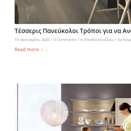
Τέσσερις Πανεύκολοι Τρόποι για να Αν
/
/
/
15 Ιανουαρίου 2020
0 Comments
in
Έπιπλα Κουζίνες
by
kouz
Read more