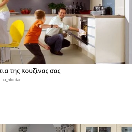
ια της Κουζίνας σας
ina_niordan