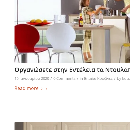
Οργανώσετε στην Εντέλεια τα Ντουλάπ
/
/
/
15 Ιανουαρίου 2020
0 Comments
in
Έπιπλα Κουζίνες
by
kouz
Read more