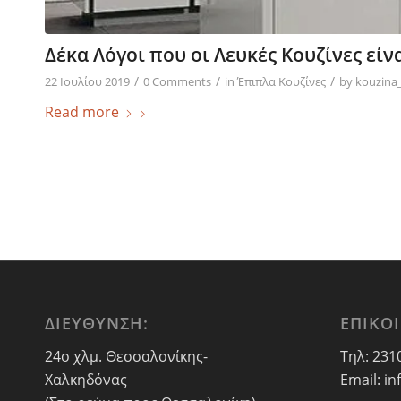
Δέκα Λόγοι που οι Λευκές Κουζίνες εί
/
/
/
22 Ιουλίου 2019
0 Comments
in
Έπιπλα Κουζίνες
by
kouzina
Read more
ΔΙΕΥΘΥΝΣΗ:
ΕΠΙΚΟ
24ο χλμ. Θεσσαλονίκης-
Τηλ: 231
Χαλκηδόνας
Email: in