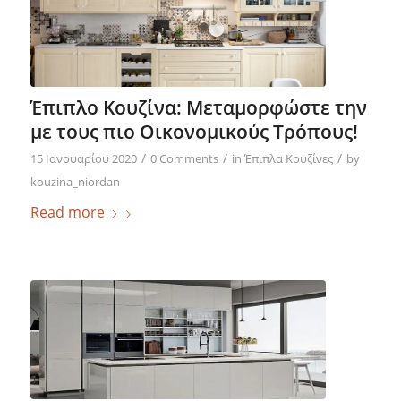
Έπιπλο Κουζίνα: Μεταμορφώστε την
με τους πιο Οικονομικούς Τρόπους!
/
/
/
15 Ιανουαρίου 2020
0 Comments
in
Έπιπλα Κουζίνες
by
kouzina_niordan
Read more