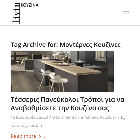
Tag Archive for:
Μοντέρνες Κουζίνες
Τέσσερις Πανεύκολοι Τρόποι για να
Αναβαθμίσετε την Κουζίνα σας
/
/
/
15 Ιανουαρίου 2020
0 Comments
in
Έπιπλα Κουζίνες
by
kouzina_niordan
Read more