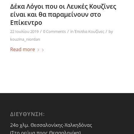
Δέκα Λόγοι που οι Λευκές Κουζίνες
είναι και θα παραμείνουν στο
Επίκεντρο
/
/
/
22 Ιουλίου 2019
0 Comments
in
Έπιπλα Κουζίνες
by
kouzina_niordan
Read more
ΔΙΕΥΘΥΝΣΗ:
24ο χλμ. Θεσσαλονίκης-Χαλκηδόνας
(Στο ρεύμα προς Θεσσαλονίκη)